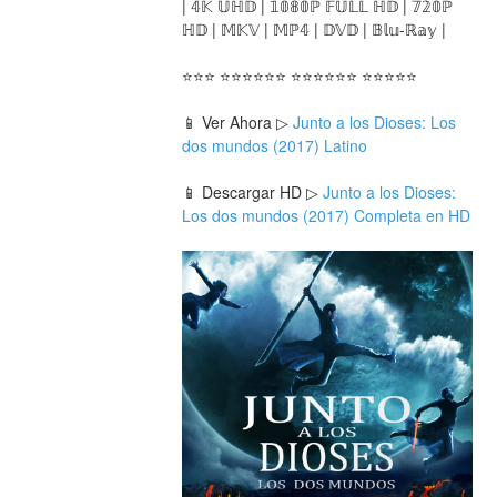
| 𝟜𝕂 𝕌ℍ𝔻 | 𝟙𝟘𝟠𝟘ℙ 𝔽𝕌𝕃𝕃 ℍ𝔻 | 𝟟𝟚𝟘ℙ 
ℍ𝔻 | 𝕄𝕂𝕍 | 𝕄ℙ𝟜 | 𝔻𝕍𝔻 | 𝔹𝕝𝕦-ℝ𝕒𝕪 |
⭐⭐⭐ ⭐⭐⭐⭐⭐⭐ ⭐⭐⭐⭐⭐⭐ ⭐⭐⭐⭐⭐
📱 Ver Ahora ▷ 
Junto a los Dioses: Los 
dos mundos (2017) Latino
📱 Descargar HD ▷ 
Junto a los Dioses: 
Los dos mundos (2017) Completa en HD